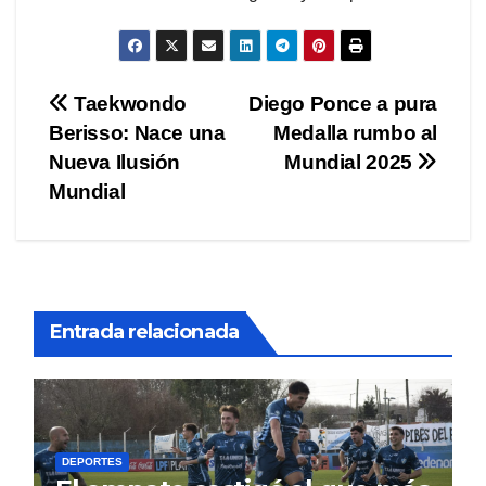
Navegación
Taekwondo
Diego Ponce a pura
Berisso: Nace una
Medalla rumbo al
de
Nueva Ilusión
Mundial 2025
entradas
Mundial
Entrada relacionada
DEPORTES