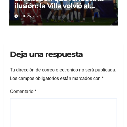
ilusión: la Villa volvió al
triunfo con fútbol y
JUL 26, 2026
personalidad
Deja una respuesta
Tu dirección de correo electrónico no será publicada.
Los campos obligatorios están marcados con
*
Comentario
*