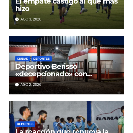
El empate castigó al que más
hizo
AGO 3, 2026
CIUDAD
DEPORTES
Deportivo Berisso
«decepcionado» con
Cagliardi y sus promesas
AGO 2, 2026
incumplidas
DEPORTES
La reacción que renueva la