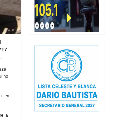
l
717
.
beza
ulino
 cien
re la