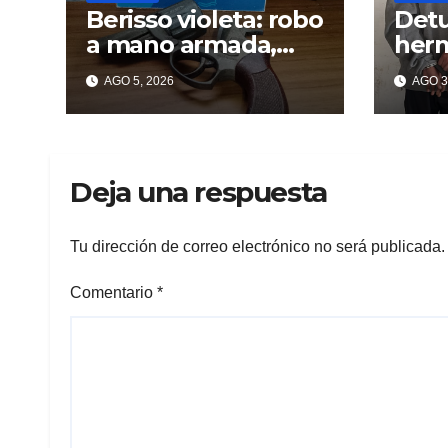
Berisso violeta: robo
Detu
a mano armada,
herm
tiros y dos profugos
Beri
AGO 5, 2026
AGO 3
puña
tatu
Deja una respuesta
Tu dirección de correo electrónico no será publicada.
Comentario
*