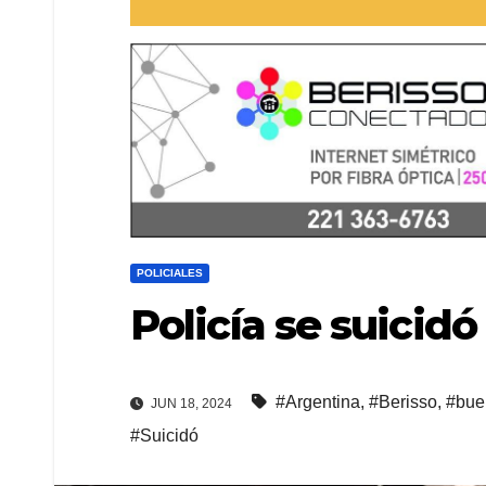
POLICIALES
Policía se suicidó
#Argentina
,
#Berisso
,
#bue
JUN 18, 2024
#Suicidó