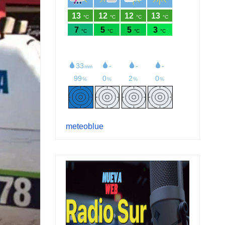
meteoblue