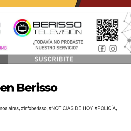
 en Berisso
nos aires
,
#Infoberisso
,
#NOTICIAS DE HOY
,
#POLICÍA
,