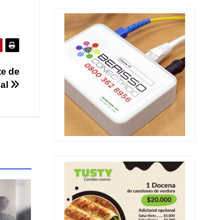
te de
ial