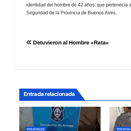
identidad del hombre de 42 años, que pertenecía a 
Seguridad de la Provincia de Buenos Aires.
Navegación
Detuvieron al Hombre «Rata»
de
entradas
Entrada relacionada
POLICIALES
POLICIA