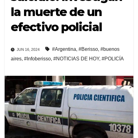
la muerte de un
efectivo policial
#Argentina
,
#Berisso
,
#buenos
JUN 16, 2024
aires
,
#Infoberisso
,
#NOTICIAS DE HOY
,
#POLICÍA