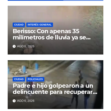
CIUDAD
INTERÉS GENERAL
Berisso: Con apenas 35
milímetros de lluvia ya se
sienten los problemas
AGO 6, 2026
CIUDAD
POLICIALES
Padre e hijo golpearon a un
delincuente para recuperar
un celular robado en Berisso
AGO 6, 2026