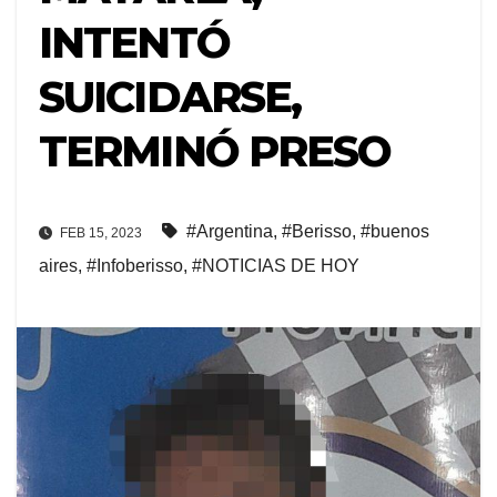
INTENTÓ
SUICIDARSE,
TERMINÓ PRESO
#Argentina
,
#Berisso
,
#buenos
FEB 15, 2023
aires
,
#Infoberisso
,
#NOTICIAS DE HOY