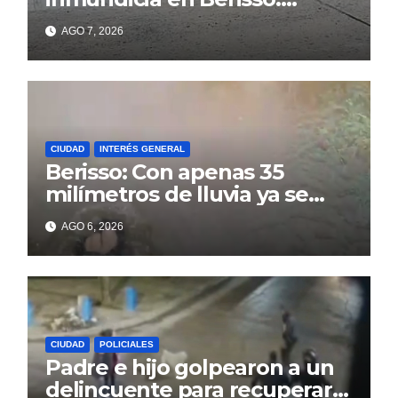
colapso de la red en la calle
AGO 7, 2026
14
CIUDAD
INTERÉS GENERAL
Berisso: Con apenas 35
milímetros de lluvia ya se
sienten los problemas
AGO 6, 2026
CIUDAD
POLICIALES
Padre e hijo golpearon a un
delincuente para recuperar