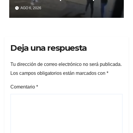
un celular robado en Berisso
AGO 6, 2026
Deja una respuesta
Tu dirección de correo electrónico no será publicada.
Los campos obligatorios están marcados con
*
Comentario
*