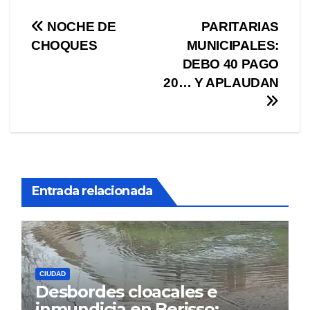
Navegación
NOCHE DE
PARITARIAS
CHOQUES
MUNICIPALES:
de
DEBO 40 PAGO
entradas
20… Y APLAUDAN
Entrada relacionada
CIUDAD
Desbordes cloacales e
inmundicia en Berisso: