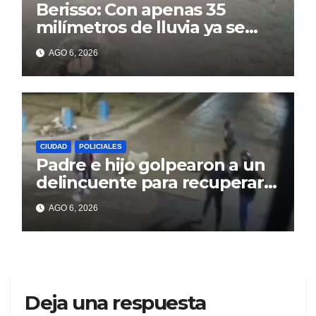
Berisso: Con apenas 35
milímetros de lluvia ya se
sienten los problemas
AGO 6, 2026
CIUDAD
POLICIALES
Padre e hijo golpearon a un
delincuente para recuperar
un celular robado en Berisso
AGO 6, 2026
Deja una respuesta