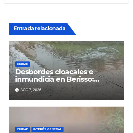
Entrada relacionada
CIUDAD
Desbordes cloacales e
inmundicia en Berisso:
colapso de la red en la calle
AGO 7, 2026
14
CIUDAD
INTERÉS GENERAL