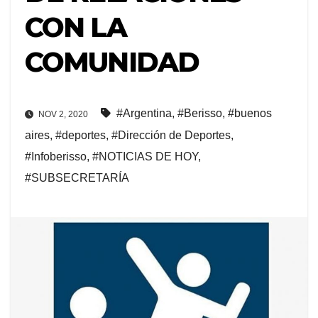
CON LA
COMUNIDAD
#Argentina
,
#Berisso
,
#buenos
NOV 2, 2020
aires
,
#deportes
,
#Dirección de Deportes
,
#Infoberisso
,
#NOTICIAS DE HOY
,
#SUBSECRETARÍA