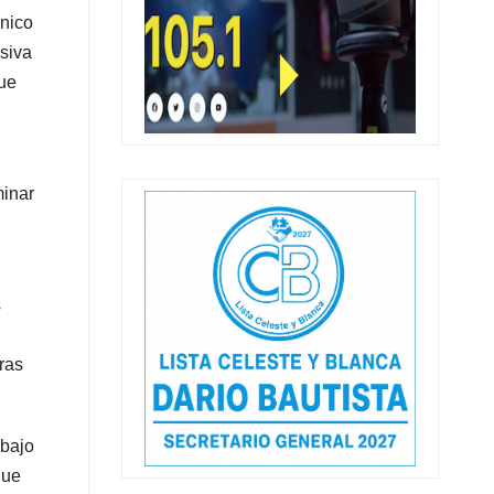
cnico
siva
que
minar
s
tras
 bajo
que