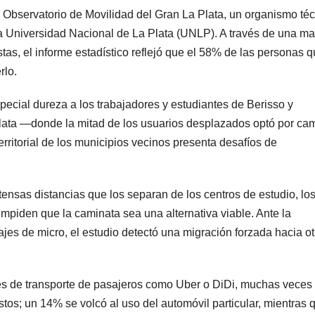
l Observatorio de Movilidad del Gran La Plata, un organismo té
 Universidad Nacional de La Plata (UNLP). A través de una ma
as, el informe estadístico reflejó que el 58% de las personas 
rlo.
pecial dureza a los trabajadores y estudiantes de Berisso y
lata —donde la mitad de los usuarios desplazados optó por ca
erritorial de los municipios vecinos presenta desafíos de
ensas distancias que los separan de los centros de estudio, lo
impiden que la caminata sea una alternativa viable. Ante la
sajes de micro, el estudio detectó una migración forzada hacia o
nes de transporte de pasajeros como Uber o DiDi, muchas veces
stos; un 14% se volcó al uso del automóvil particular, mientras 