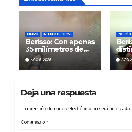
CIUDAD
INTERÉS GENERAL
INTERÉS
Berisso: Con apenas
Beri
35 milímetros de
dist
lluvia ya se sienten
enco
AGO 6, 2026
AGO 2
los problemas
«VA
MAR
Deja una respuesta
Tu dirección de correo electrónico no será publicada.
Comentario
*