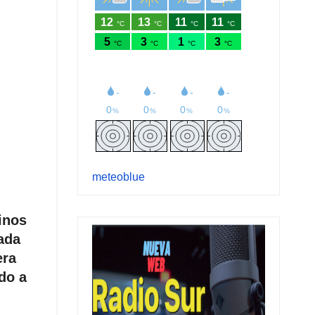
meteoblue
inos
cada
era
ndo a