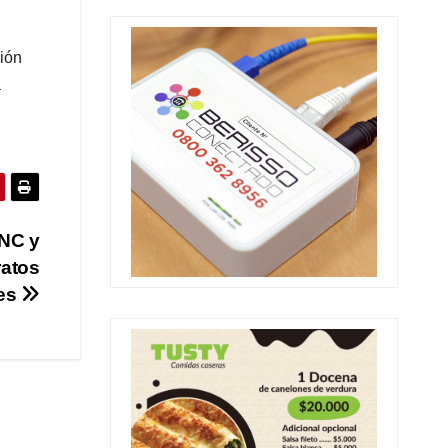
ción
a
GNC y
ratos
mes