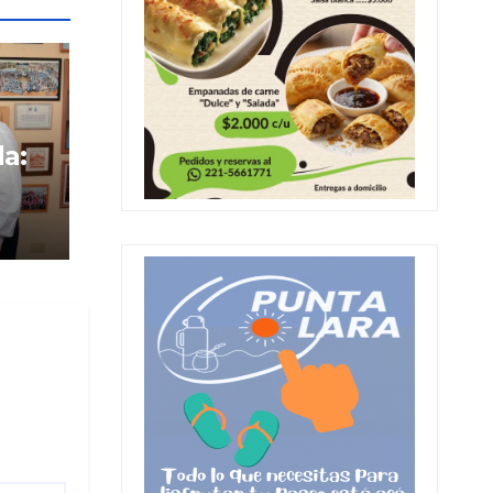
da:
ico
ja