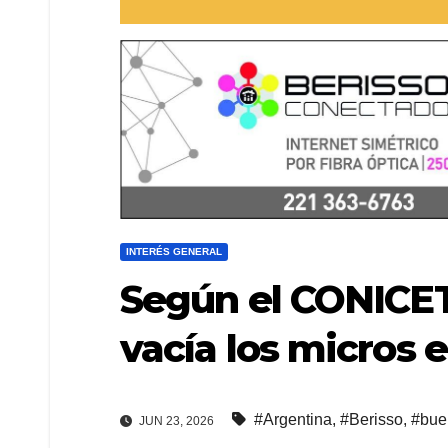
INTERÉS GENERAL
Según el CONICET,
vacía los micros 
#Argentina
,
#Berisso
,
#bue
JUN 23, 2026