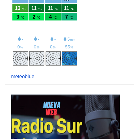
meteoblue