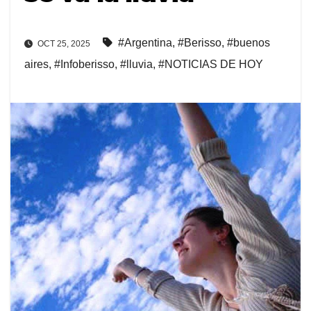
#Argentina
,
#Berisso
,
#buenos
OCT 25, 2025
aires
,
#Infoberisso
,
#lluvia
,
#NOTICIAS DE HOY