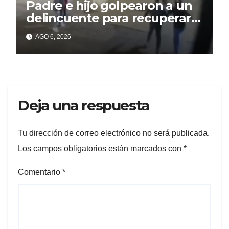
Padre e hijo golpearon a un
delincuente para recuperar
un celular robado en Berisso
AGO 6, 2026
Deja una respuesta
Tu dirección de correo electrónico no será publicada.
Los campos obligatorios están marcados con
*
Comentario
*