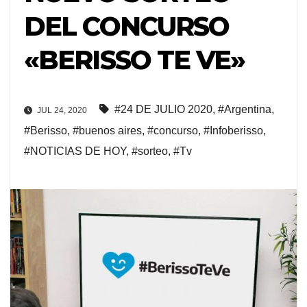
DEL CONCURSO
«BERISSO TE VE»
#24 DE JULIO 2020
,
#Argentina
,
JUL 24, 2020
#Berisso
,
#buenos aires
,
#concurso
,
#Infoberisso
,
#NOTICIAS DE HOY
,
#sorteo
,
#Tv