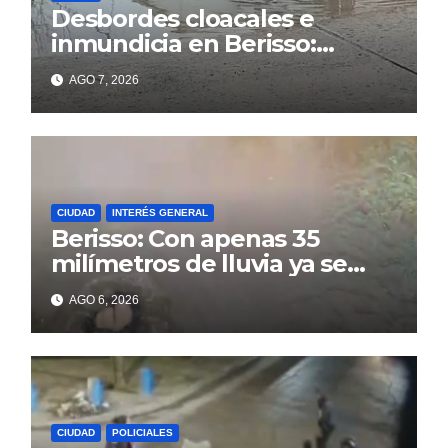
Desbordes cloacales e
inmundicia en Berisso:
colapso de la red en la calle
AGO 7, 2026
14
CIUDAD
INTERÉS GENERAL
Berisso: Con apenas 35
milímetros de lluvia ya se
sienten los problemas
AGO 6, 2026
CIUDAD
POLICIALES