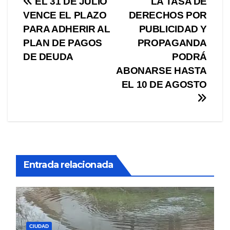
Navegación
EL 31 DE JULIO
LA TASA DE
VENCE EL PLAZO
DERECHOS POR
de
PARA ADHERIR AL
PUBLICIDAD Y
entradas
PLAN DE PAGOS
PROPAGANDA
DE DEUDA
PODRÁ
ABONARSE HASTA
EL 10 DE AGOSTO
Entrada relacionada
CIUDAD