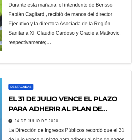
BERISSO
Durante esta mañana, el intendente de Berisso
Fabián Cagliardi, recibió de manos del director
Ejecutivo y la directora Asociada de la Región
Sanitaria XI, Claudio Cardoso y Graciela Matkovic,
respectivamente;…
DESTACADAS
EL 31 DE JULIO VENCE EL PLAZO
PARA ADHERIR AL PLAN DE
PAGOS DE DEUDA
24 DE JULIO DE 2020
La Dirección de Ingresos Públicos recordó que el 31
de julio vence el plazo para adherir al plan de pagos