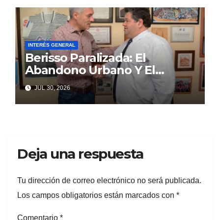
INTERÉS GENERAL
Berisso Paralizada: El
Abandono Urbano Y El
Despilfarro Político Repiten
JUL 30, 2026
Una Vieja Historia De
Ineficiencia
Deja una respuesta
Tu dirección de correo electrónico no será publicada.
Los campos obligatorios están marcados con
*
Comentario
*