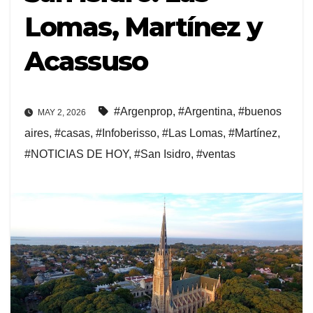
Lomas, Martínez y
Acassuso
#Argenprop
,
#Argentina
,
#buenos
MAY 2, 2026
aires
,
#casas
,
#Infoberisso
,
#Las Lomas
,
#Martínez
,
#NOTICIAS DE HOY
,
#San Isidro
,
#ventas