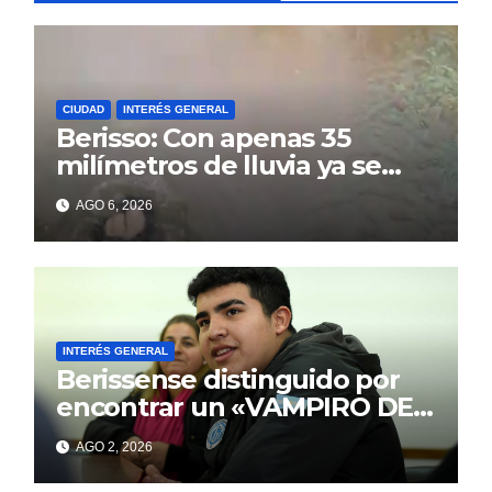
CIUDAD
INTERÉS GENERAL
Berisso: Con apenas 35
milímetros de lluvia ya se
sienten los problemas
AGO 6, 2026
INTERÉS GENERAL
Berissense distinguido por
encontrar un «VAMPIRO DE
MAR»
AGO 2, 2026