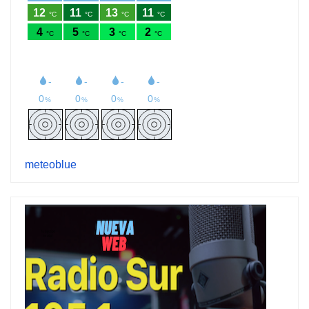
meteoblue