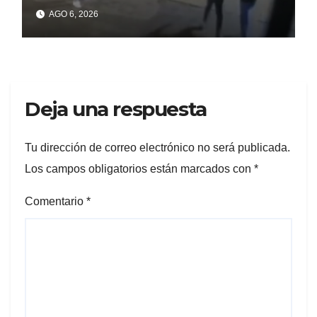
un celular robado en Berisso
AGO 6, 2026
Deja una respuesta
Tu dirección de correo electrónico no será publicada.
Los campos obligatorios están marcados con
*
Comentario
*