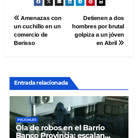
Navegación
Amenazas con
Detienen a dos
un cuchillo en un
hombres por brutal
de
comercio de
golpiza a un jóven
entradas
Berisso
en Abril
Entrada relacionada
POLICIALES
Ola de robos en el Barrio
Banco Provincia: escalan