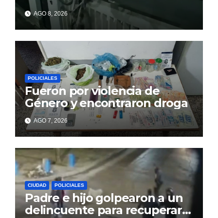
paredes en la noche y nadie
AGO 8, 2026
responde
POLICIALES
Fueron por violencia de
Género y encontraron droga
AGO 7, 2026
CIUDAD
POLICIALES
Padre e hijo golpearon a un
delincuente para recuperar