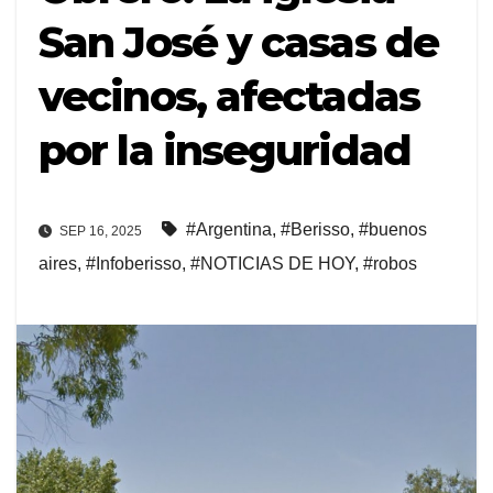
San José y casas de
vecinos, afectadas
por la inseguridad
#Argentina
,
#Berisso
,
#buenos
SEP 16, 2025
aires
,
#Infoberisso
,
#NOTICIAS DE HOY
,
#robos