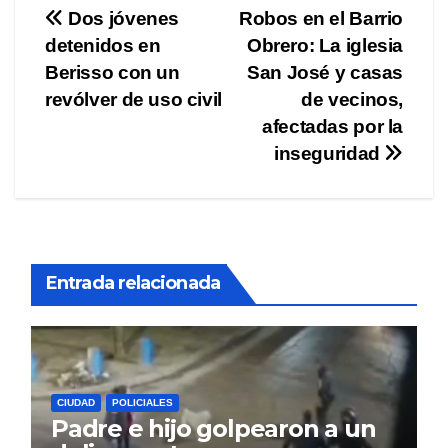
Navegación
Dos jóvenes
Robos en el Barrio
detenidos en
Obrero: La iglesia
de
Berisso con un
San José y casas
entradas
revólver de uso civil
de vecinos,
afectadas por la
inseguridad
Entrada relacionada
CIUDAD
POLICIALES
Padre e hijo golpearon a un