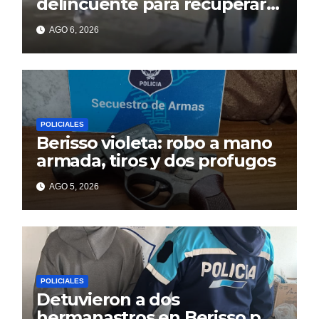
delincuente para recuperar
un celular robado en Berisso
AGO 6, 2026
POLICIALES
Berisso violeta: robo a mano
armada, tiros y dos profugos
AGO 5, 2026
POLICIALES
Detuvieron a dos
hermanastros en Berisso por