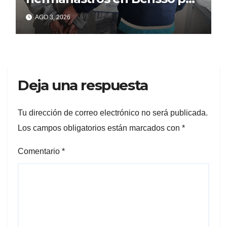
matar a puñaladas a un
AGO 3, 2026
tatuador
Deja una respuesta
Tu dirección de correo electrónico no será publicada.
Los campos obligatorios están marcados con
*
Comentario
*