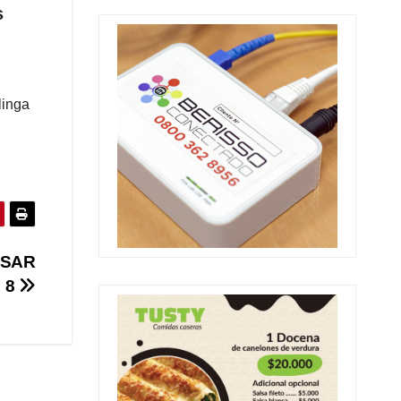
s
linga
ASAR
 8