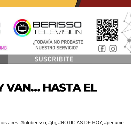
 Y VAN… HASTA EL
os aires
,
#Infoberisso
,
#jbj
,
#NOTICIAS DE HOY
,
#perfume