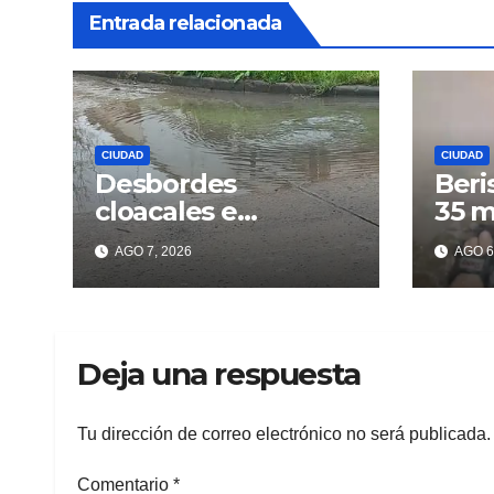
Entrada relacionada
CIUDAD
CIUDAD
Desbordes
Beri
cloacales e
35 m
inmundicia en
lluv
AGO 7, 2026
AGO 6
Berisso: colapso de
los 
la red en la calle 14
Deja una respuesta
Tu dirección de correo electrónico no será publicada.
Comentario
*