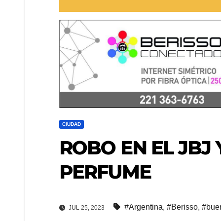
CIUDAD
ROBO EN EL JBJ
PERFUME
#Argentina
,
#Berisso
,
#buen
JUL 25, 2023