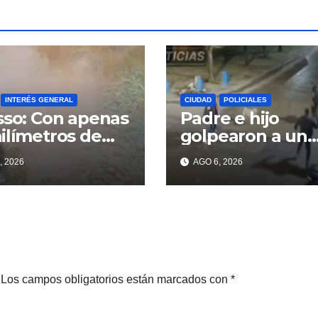
INTERÉS GENERAL
CIUDAD
POLICIALES
sso: Con apenas
Padre e hijo
ilímetros de
golpearon a un
ia ya se sienten
delincuente par
, 2026
AGO 6, 2026
problemas
recuperar un
celular robado 
Berisso
Los campos obligatorios están marcados con
*