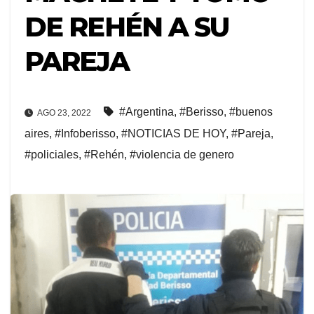
DE REHÉN A SU
PAREJA
#Argentina
,
#Berisso
,
#buenos
AGO 23, 2022
aires
,
#Infoberisso
,
#NOTICIAS DE HOY
,
#Pareja
,
#policiales
,
#Rehén
,
#violencia de genero