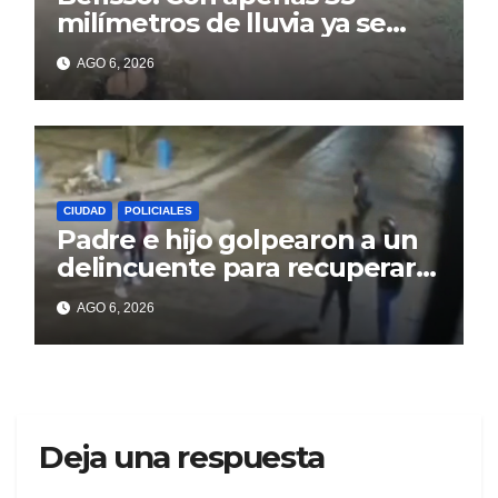
milímetros de lluvia ya se
sienten los problemas
AGO 6, 2026
CIUDAD
POLICIALES
Padre e hijo golpearon a un
delincuente para recuperar
un celular robado en Berisso
AGO 6, 2026
Deja una respuesta