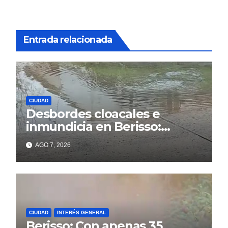
Entrada relacionada
CIUDAD
Desbordes cloacales e
inmundicia en Berisso:
colapso de la red en la calle
AGO 7, 2026
14
CIUDAD
INTERÉS GENERAL
Berisso: Con apenas 35