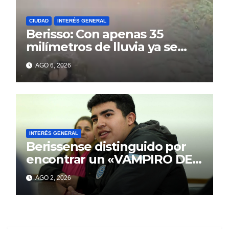
CIUDAD
INTERÉS GENERAL
Berisso: Con apenas 35
milímetros de lluvia ya se
sienten los problemas
AGO 6, 2026
INTERÉS GENERAL
Berissense distinguido por
encontrar un «VAMPIRO DE
MAR»
AGO 2, 2026