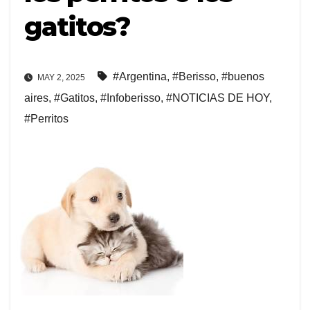
gatitos?
#Argentina
,
#Berisso
,
#buenos
MAY 2, 2025
aires
,
#Gatitos
,
#Infoberisso
,
#NOTICIAS DE HOY
,
#Perritos