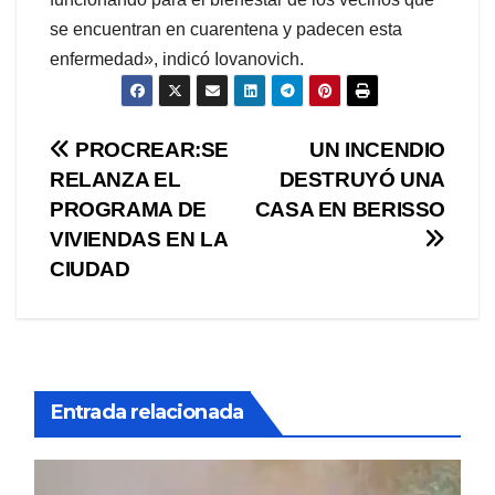
se encuentran en cuarentena y padecen esta
enfermedad», indicó Iovanovich.
Navegación
PROCREAR:SE
UN INCENDIO
RELANZA EL
DESTRUYÓ UNA
de
PROGRAMA DE
CASA EN BERISSO
entradas
VIVIENDAS EN LA
CIUDAD
Entrada relacionada