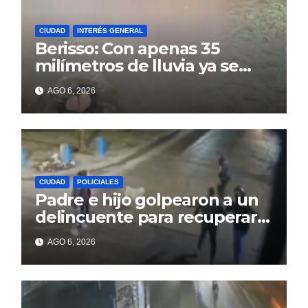
CIUDAD
INTERÉS GENERAL
Berisso: Con apenas 35
milímetros de lluvia ya se
sienten los problemas
AGO 6, 2026
CIUDAD
POLICIALES
Padre e hijo golpearon a un
delincuente para recuperar
un celular robado en Berisso
AGO 6, 2026