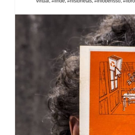
virtual
,
#finde
,
#historietas
,
#Infoberisso
,
#libr