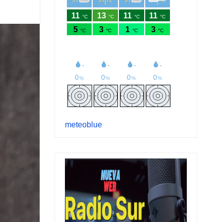
meteoblue