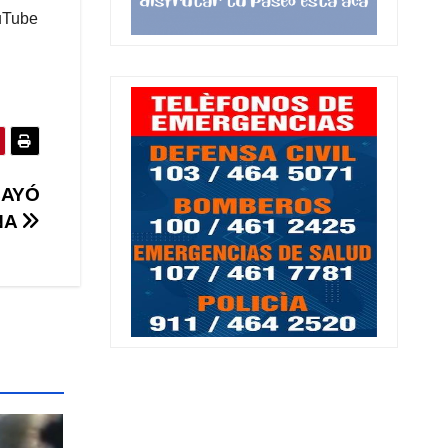
ouTube
CAYÓ
NA