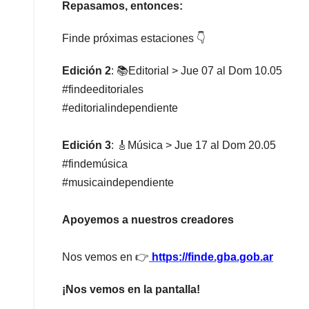
Repasamos, entonces:
Finde próximas estaciones 👇
Edición 2
: 📚Editorial > Jue 07 al Dom 10.05
#findeeditoriales
#editorialindependiente
⠀
Edición 3
: 🎸Música > Jue 17 al Dom 20.05
#findemúsica
#musicaindependiente
⠀
Apoyemos a nuestros creadores
⠀
Nos vemos en 👉
https://finde.gba.gob.ar
¡Nos vemos en la pantalla!