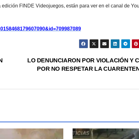
la edición FINDE Videojuegos, están para ver en el canal de Y
d=10158468179607090&id=709987089
N
LO DENUNCIARON POR VIOLACIÓN Y 
POR NO RESPETAR LA CUARENTE