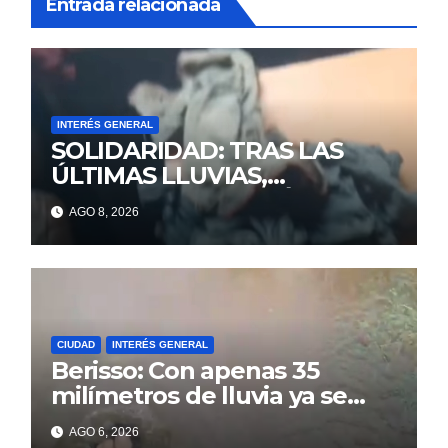
Entrada relacionada
INTERÉS GENERAL
SOLIDARIDAD: TRAS LAS
ÚLTIMAS LLUVIAS,
ALEJANDRA PERDIÓ TODO Y
AGO 8, 2026
NECESITA DE LA AYUDA DE
TODOS
CIUDAD
INTERÉS GENERAL
Berisso: Con apenas 35
milímetros de lluvia ya se
sienten los problemas
AGO 6, 2026