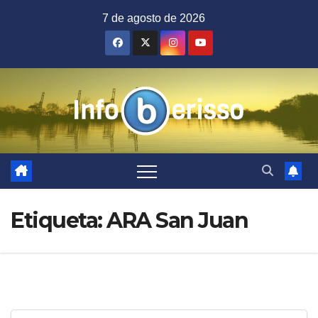
Saltar
7 de agosto de 2026
al
contenido
Etiqueta:
ARA San Juan