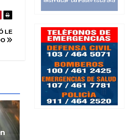
Ó LE
DO
en