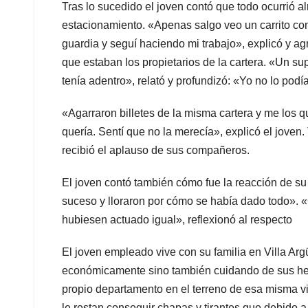
Tras lo sucedido el joven contó que todo ocurrió a
estacionamiento. «Apenas salgo veo un carrito con 
guardia y seguí haciendo mi trabajo», explicó y ag
que estaban los propietarios de la cartera. «Un su
tenía adentro», relató y profundizó: «Yo no lo podí
«Agarraron billetes de la misma cartera y me los q
quería. Sentí que no la merecía», explicó el joven.
recibió el aplauso de sus compañeros.
El joven contó también cómo fue la reacción de su 
suceso y lloraron por cómo se había dado todo». 
hubiesen actuado igual», reflexionó al respecto
El joven empleado vive con su familia en Villa Arg
económicamente sino también cuidando de sus he
propio departamento en el terreno de esa misma viv
le restan conseguir chapas y tirantes que debido a 