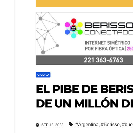
CIUDAD
EL PIBE DE BER
DE UN MILLÓN D
#Argentina
,
#Berisso
,
#bue
SEP 12, 2023