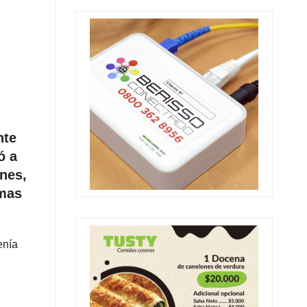
nte
ó a
rnes,
imas
enía