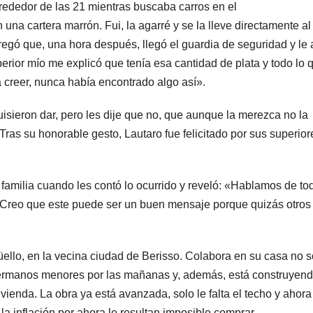
lrededor de las 21 mientras buscaba carros en el
una cartera marrón. Fui, la agarré y se la lleve directamente al
regó que, una hora después, llegó el guardia de seguridad y le 
perior mío me explicó que tenía esa cantidad de plata y todo lo 
a creer, nunca había encontrado algo así».
uisieron dar, pero les dije que no, que aunque la merezca no la
 Tras su honorable gesto, Lautaro fue felicitado por sus superior
familia cuando les contó lo ocurrido y reveló: «Hablamos de to
«Creo que este puede ser un buen mensaje porque quizás otros
üello, en la vecina ciudad de Berisso. Colabora en su casa no s
rmanos menores por las mañanas y, además, está construyend
ienda. La obra ya está avanzada, solo le falta el techo y ahora
la inflación por ahora le resultan imposible comprar.