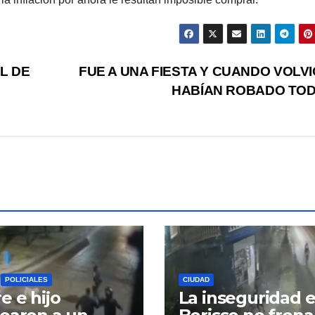
L DE
FUE A UNA FIESTA Y CUANDO VOLVI
HABÍAN ROBADO TO
POLICIALES
CIUDAD
e e hijo
La inseguridad 