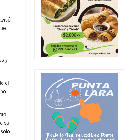
avisó
que
es y
do el
 no
olo
o su
 solo