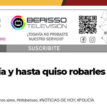
ía y hasta quiso robarles
os aires
,
#Infoberisso
,
#NOTICIAS DE HOY
,
#POLICÍA