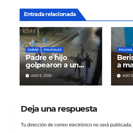
Entrada relacionada
CIUDAD
POLICIALES
POLICIA
Padre e hijo
Beri
golpearon a un
a m
delincuente para
tiro
AGO 6, 2026
AGO 5
recuperar un
celular robado en
Berisso
Deja una respuesta
Tu dirección de correo electrónico no será publicada.