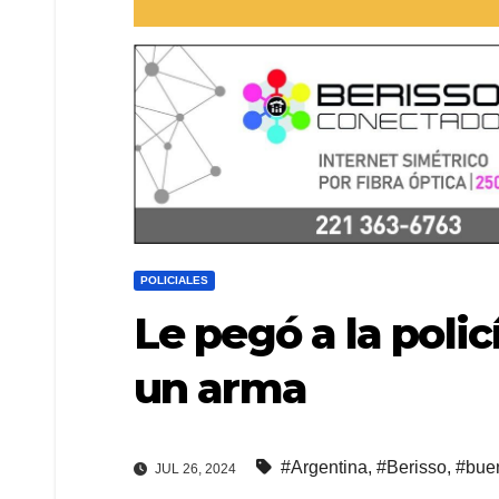
POLICIALES
Le pegó a la polic
un arma
#Argentina
,
#Berisso
,
#buen
JUL 26, 2024