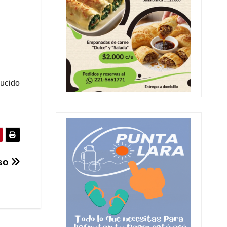
ducido
sso