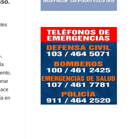
sso.
ntes
,
la
ento,
onar
hace
ía en