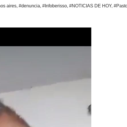
os aires
,
#denuncia
,
#Infoberisso
,
#NOTICIAS DE HOY
,
#Past