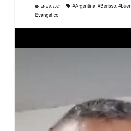
#Argentina
,
#Berisso
,
#buen
ENE 8, 2024
Evangelico