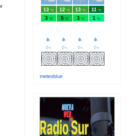
or
meteoblue