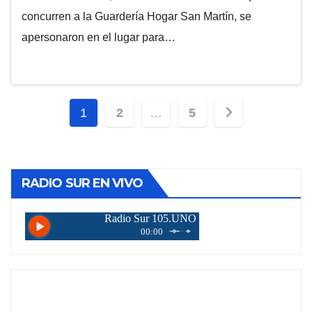
concurren a la Guardería Hogar San Martín, se
apersonaron en el lugar para…
Paginación
1
2
…
5
de
entradas
RADIO SUR EN VIVO