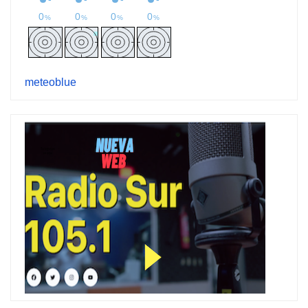
meteoblue