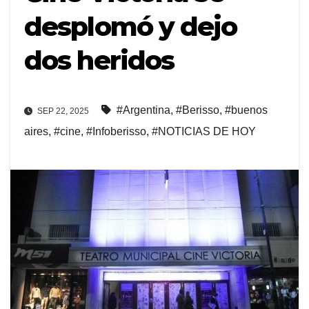
desplomó y dejo
dos heridos
#Argentina
,
#Berisso
,
#buenos
SEP 22, 2025
aires
,
#cine
,
#Infoberisso
,
#NOTICIAS DE HOY