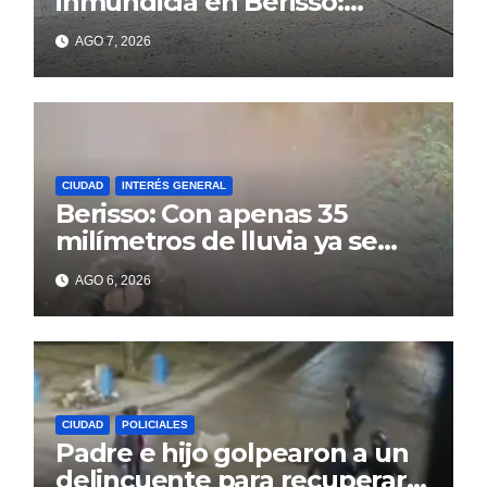
inmundicia en Berisso:
colapso de la red en la calle
AGO 7, 2026
14
CIUDAD
INTERÉS GENERAL
Berisso: Con apenas 35
milímetros de lluvia ya se
sienten los problemas
AGO 6, 2026
CIUDAD
POLICIALES
Padre e hijo golpearon a un
delincuente para recuperar