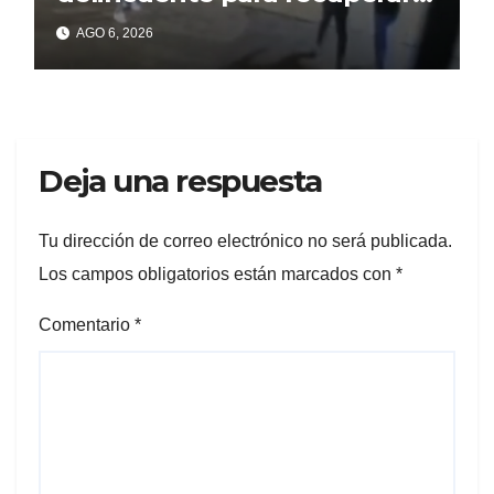
un celular robado en Berisso
AGO 6, 2026
Deja una respuesta
Tu dirección de correo electrónico no será publicada.
Los campos obligatorios están marcados con
*
Comentario
*