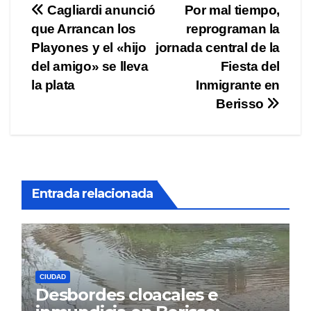
Navegación
Cagliardi anunció
Por mal tiempo,
que Arrancan los
reprograman la
de
Playones y el «hijo
jornada central de la
entradas
del amigo» se lleva
Fiesta del
la plata
Inmigrante en
Berisso
Entrada relacionada
CIUDAD
Desbordes cloacales e