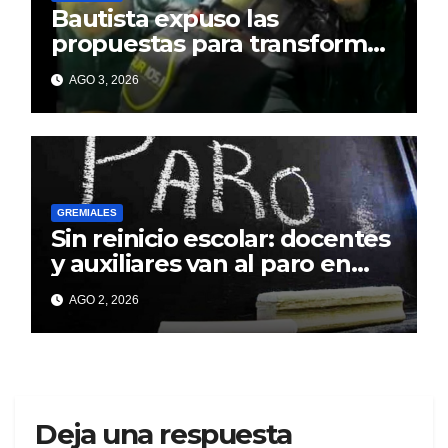
Bautista expuso las
propuestas para transformar
el Sindicato Municipal de
AGO 3, 2026
Berisso
GREMIALES
Sin reinicio escolar: docentes
y auxiliares van al paro en
todo el país
AGO 2, 2026
Deja una respuesta