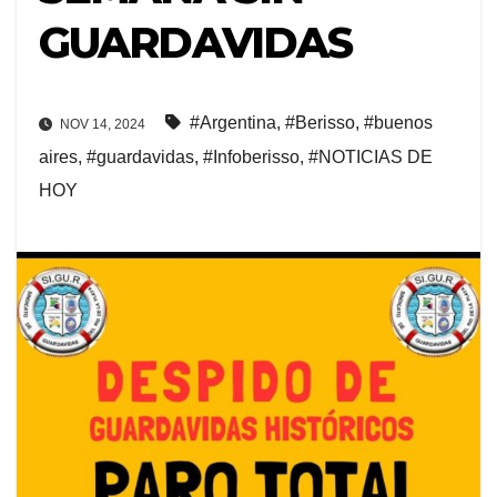
GUARDAVIDAS
#Argentina
,
#Berisso
,
#buenos
NOV 14, 2024
aires
,
#guardavidas
,
#Infoberisso
,
#NOTICIAS DE
HOY