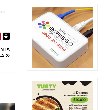
asta
ANTA
SA