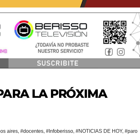
PARA LA PRÓXIMA
os aires
,
#docentes
,
#Infoberisso
,
#NOTICIAS DE HOY
,
#paro