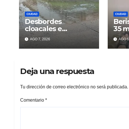
CIUDAD
CIUDAD
Desbordes
Beri
cloacales e
35 m
inmundicia en
lluv
AGO 7, 2026
AGO 6
Berisso: colapso de
los 
la red en la calle 14
Deja una respuesta
Tu dirección de correo electrónico no será publicada.
Comentario
*