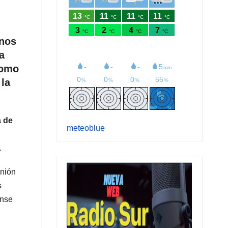
enos
a
como
 la
a de
meteoblue
.
Unión
s
ense