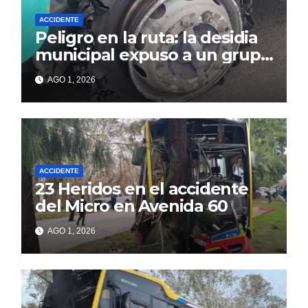
ACCIDENTE
Peligro en la ruta: la desidia
municipal expuso a un grupo
de berissenses
AGO 1, 2026
ACCIDENTE
23 Heridos en el accidente
del Micro en Avenida 60
AGO 1, 2026