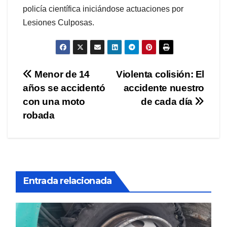
policía científica iniciándose actuaciones por
Lesiones Culposas.
Navegación
Menor de 14
Violenta colisión: El
años se accidentó
accidente nuestro
de
con una moto
de cada día
entradas
robada
Entrada relacionada