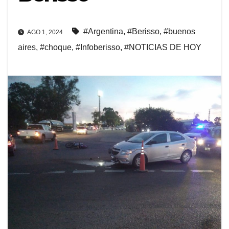
#Argentina
,
#Berisso
,
#buenos
AGO 1, 2024
aires
,
#choque
,
#Infoberisso
,
#NOTICIAS DE HOY