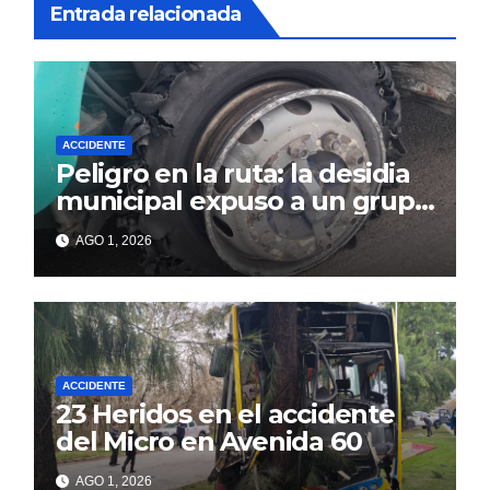
Entrada relacionada
ACCIDENTE
Peligro en la ruta: la desidia
municipal expuso a un grupo
de berissenses
AGO 1, 2026
ACCIDENTE
23 Heridos en el accidente
del Micro en Avenida 60
AGO 1, 2026