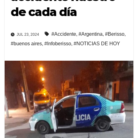
de cada día
#Accidente
,
#Argentina
,
#Berisso
,
JUL 23, 2024
#buenos aires
,
#Infoberisso
,
#NOTICIAS DE HOY