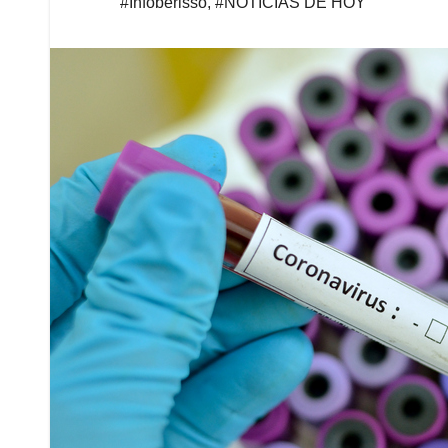
#Infoberisso
,
#NOTICIAS DE HOY