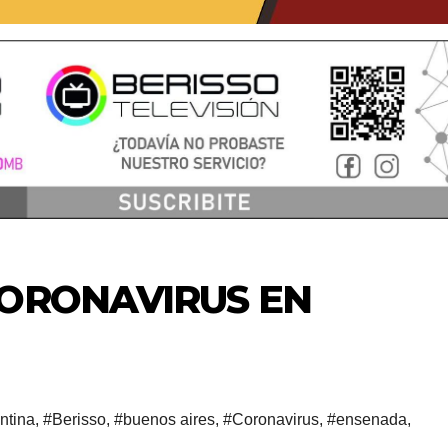
CORONAVIRUS EN
ntina
,
#Berisso
,
#buenos aires
,
#Coronavirus
,
#ensenada
,