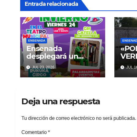
Entrada relacionada
ENSENADA
ENSENA
Ensenada
«PO
desplegará un
VERD
abanico de
prot
JUL 23, 2026
JUL 16
actividades
Pase
culturales y
Punt
recreativas
inte
gratuitas para
con 
Deja una respuesta
disfrutar en familia
polí
este fin de semana
Tu dirección de correo electrónico no será publicada.
Comentario
*