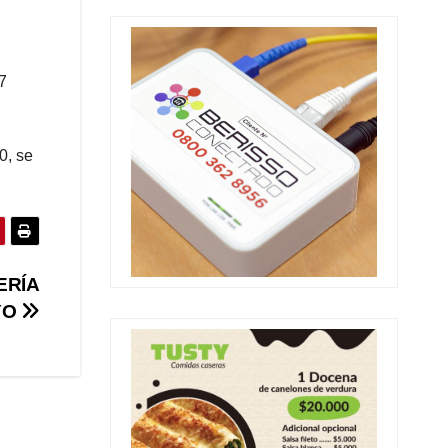
7
0, se
ERÍA
YO