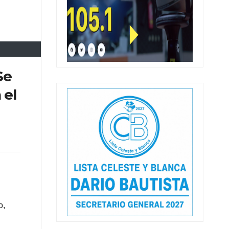
Se
 el
o,