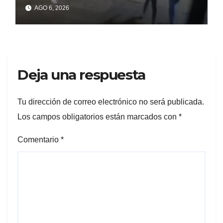
un celular robado en Berisso
AGO 6, 2026
Deja una respuesta
Tu dirección de correo electrónico no será publicada.
Los campos obligatorios están marcados con
*
Comentario
*