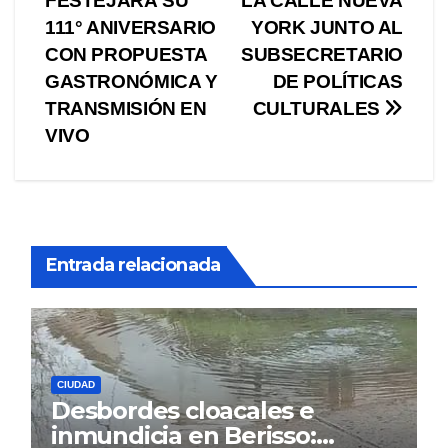
FESTEJARÁ SU
LA CALLE NUEVA
de
111° ANIVERSARIO
YORK JUNTO AL
entradas
CON PROPUESTA
SUBSECRETARIO
GASTRONÓMICA Y
DE POLÍTICAS
TRANSMISIÓN EN
CULTURALES
VIVO
Entrada relacionada
CIUDAD
Desbordes cloacales e
inmundicia en Berisso: