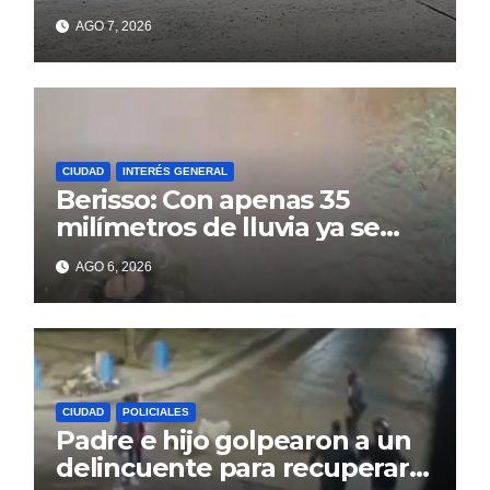
colapso de la red en la calle
AGO 7, 2026
14
CIUDAD
INTERÉS GENERAL
Berisso: Con apenas 35
milímetros de lluvia ya se
sienten los problemas
AGO 6, 2026
CIUDAD
POLICIALES
Padre e hijo golpearon a un
delincuente para recuperar