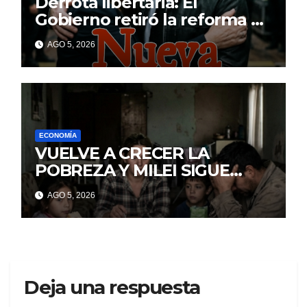
Derrota libertaria: El
Gobierno retiró la reforma a
la Ley de Tierras en el
AGO 5, 2026
Senado
ECONOMÍA
VUELVE A CRECER LA
POBREZA Y MILEI SIGUE
MINTIENDO
AGO 5, 2026
Deja una respuesta