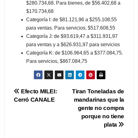
$280.734,68. Para bienes, de $56.402,68 a
$170.734,68
Categoría I: de $81.121,96 a $255.108,55
para ventas. Para servicios, $517.608,55
Categoría J: de $93.619,47 a $311.931,97
para ventas y a $626.931,97 para servicios
Categoría K: de $106.964,65 a $377.084,75.
Para servicios, $867.084,75
Navegación
Efecto MILEI:
Tiran Toneladas de
Cerró CANALE
mandarinas que la
de
gente no compra
entradas
porque no tiene
plata