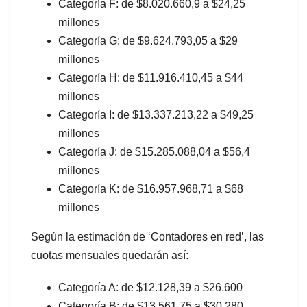
Categoría F: de $8.020.660,9 a $24,25
millones
Categoría G: de $9.624.793,05 a $29
millones
Categoría H: de $11.916.410,45 a $44
millones
Categoría I: de $13.337.213,22 a $49,25
millones
Categoría J: de $15.285.088,04 a $56,4
millones
Categoría K: de $16.957.968,71 a $68
millones
Según la estimación de ‘Contadores en red’, las
cuotas mensuales quedarán así:
Categoría A: de $12.128,39 a $26.600
Categoría B: de $13.561,75 a $30.280