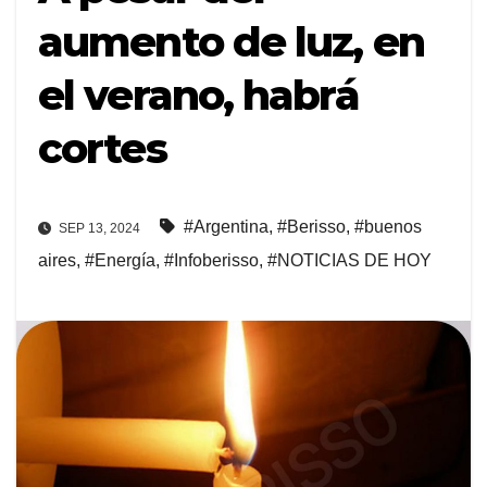
aumento de luz, en
el verano, habrá
cortes
#Argentina
,
#Berisso
,
#buenos
SEP 13, 2024
aires
,
#Energía
,
#Infoberisso
,
#NOTICIAS DE HOY