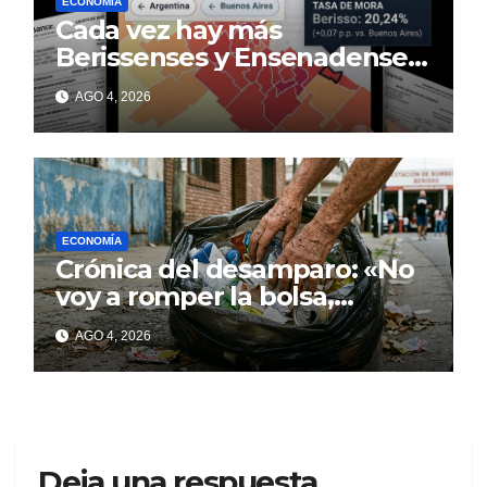
ECONOMÍA
Cada vez hay más
Berissenses y Ensenadenses
con deudas incobrables
AGO 4, 2026
ECONOMÍA
Crónica del desamparo: «No
voy a romper la bolsa,
quédese tranquilo…»
AGO 4, 2026
Deja una respuesta