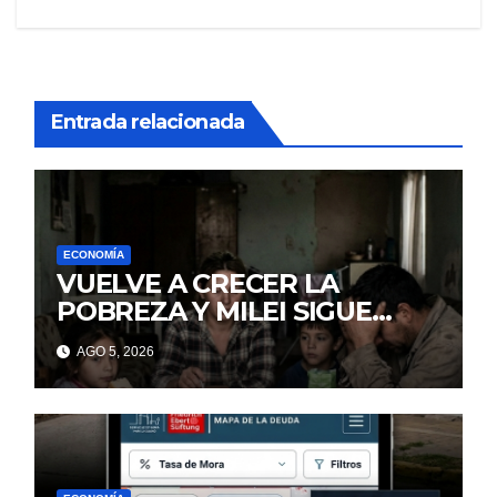
entradas
Entrada relacionada
ECONOMÍA
VUELVE A CRECER LA
POBREZA Y MILEI SIGUE
MINTIENDO
AGO 5, 2026