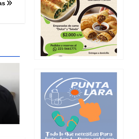
ras
ia
al