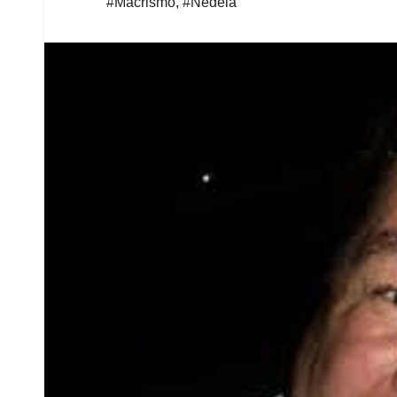
#Macrismo
,
#Nedela