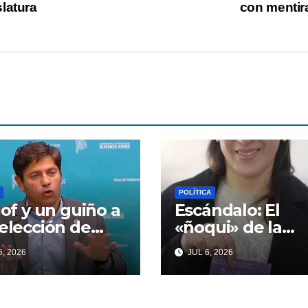
latura
con menti
POLÍTICA
llof y un guiño a
Escándalo: El
eelección de
«ñoqui» de la
ndentes que
Legislatura
, 2026
JUL 6, 2026
iardi espera
vinculado a la
oso
concejal libertar
no quiere soltar 