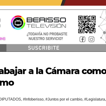
trabajar a la Cámara com
smo
DIPUTADOS
,
#Infoberisso
,
#Juntos por el cambio
,
#Legislatura
,