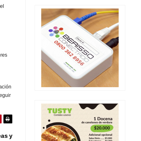
el
ores
ación
eguir
eas y