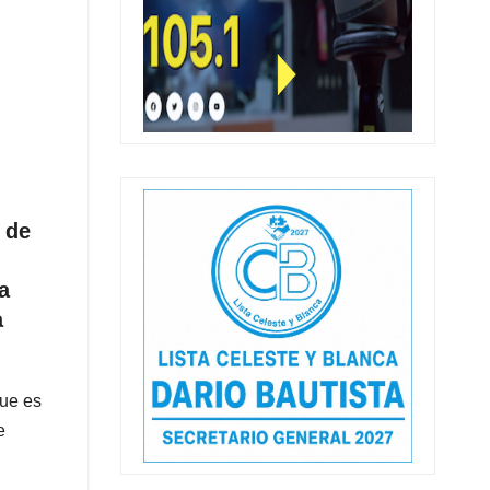
 de
e
a
a
que es
e