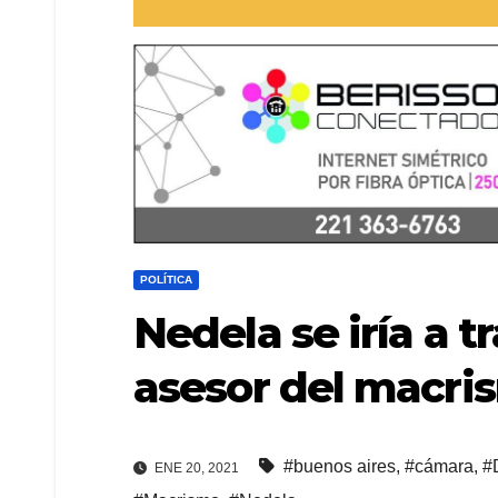
POLÍTICA
Nedela se iría a 
asesor del macri
#buenos aires
,
#cámara
,
#
ENE 20, 2021