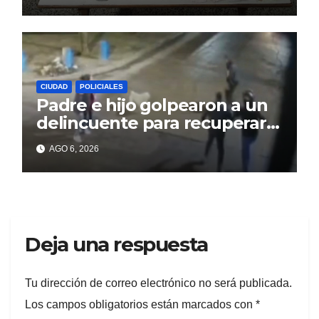
CIUDAD
POLICIALES
Padre e hijo golpearon a un
delincuente para recuperar
un celular robado en Berisso
AGO 6, 2026
Deja una respuesta
Tu dirección de correo electrónico no será publicada.
Los campos obligatorios están marcados con
*