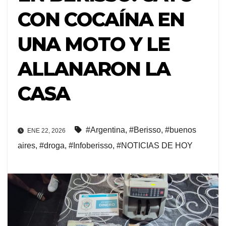
CON COCAÍNA EN
UNA MOTO Y LE
ALLANARON LA
CASA
#Argentina
,
#Berisso
,
#buenos
ENE 22, 2026
aires
,
#droga
,
#Infoberisso
,
#NOTICIAS DE HOY