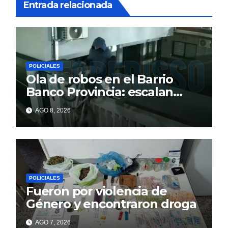
Entrada relacionada
POLICIALES
Ola de robos en el Barrio
Banco Provincia: escalan
paredes en la noche y nadie
AGO 8, 2026
responde
POLICIALES
Fueron por violencia de
Género y encontraron droga
AGO 7, 2026