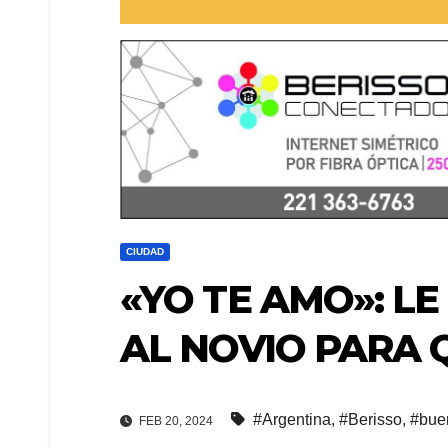
CIUDAD
«YO TE AMO»: L
AL NOVIO PARA 
#Argentina
,
#Berisso
,
#bue
FEB 20, 2024