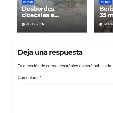
CIUDAD
CIUDAD
Desbordes
Beri
cloacales e
35 m
inmundicia en
lluv
AGO 7, 2026
AGO 6
Berisso: colapso de
los 
la red en la calle 14
Deja una respuesta
Tu dirección de correo electrónico no será publicada.
Comentario
*