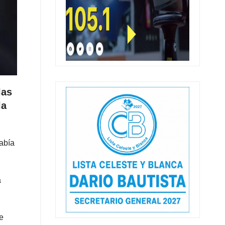
las
la
había
a
e