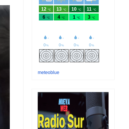
meteoblue