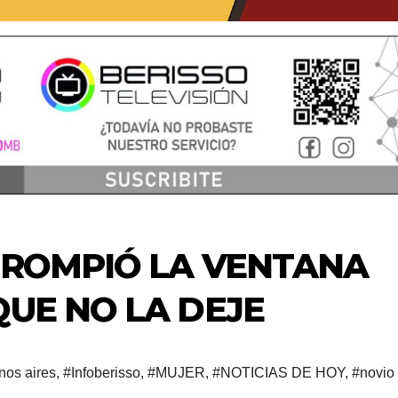
E ROMPIÓ LA VENTANA
QUE NO LA DEJE
nos aires
,
#Infoberisso
,
#MUJER
,
#NOTICIAS DE HOY
,
#novio