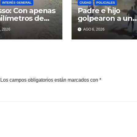
INTERÉS GENERAL
CIUDAD
POLICIALES
sso: Con apenas
Padre e hijo
ilímetros de
golpearon a un
ia ya se sienten
delincuente par
, 2026
AGO 6, 2026
problemas
recuperar un
celular robado 
Berisso
Los campos obligatorios están marcados con
*