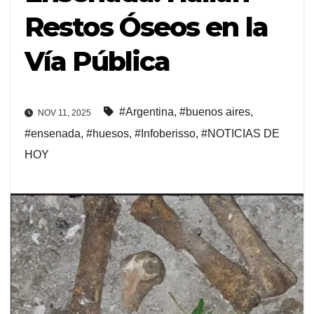
Restos Óseos en la
Vía Pública
#Argentina
,
#buenos aires
,
NOV 11, 2025
#ensenada
,
#huesos
,
#Infoberisso
,
#NOTICIAS DE
HOY