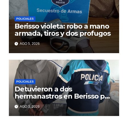
POLICIALES
Berisso violeta: robo a mano
armada, tiros y dos profugos
AGO 5, 2026
POLICIALES
Detuvieron a dos
hermanastros en Berisso por
matar a puñaladas a un
AGO 3, 2026
tatuador