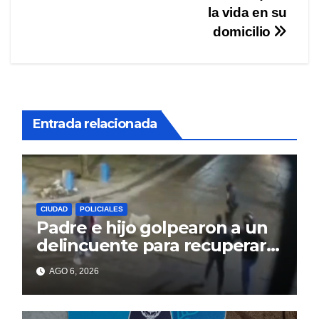
entradas
la vida en su
domicilio
Entrada relacionada
CIUDAD
POLICIALES
Padre e hijo golpearon a un
delincuente para recuperar
un celular robado en Berisso
AGO 6, 2026