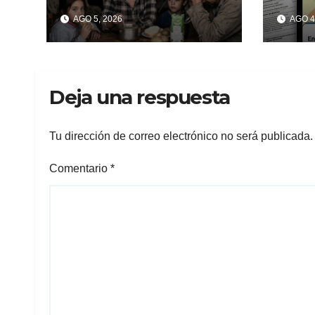
MILEI SIGUE
Ens
AGO 5, 2026
AGO 4
MINTIENDO
deud
Deja una respuesta
Tu dirección de correo electrónico no será publicada.
Comentario
*