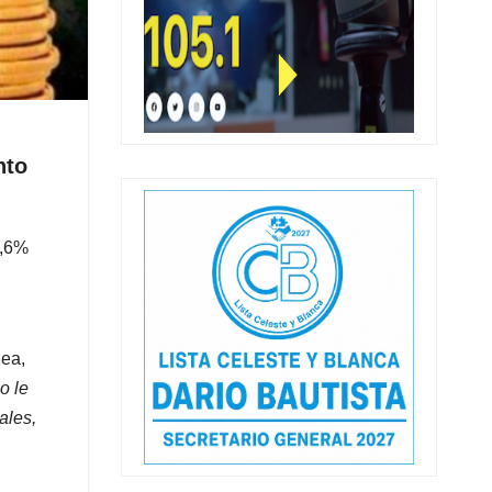
nto
1,6%
nea,
o le
ales,