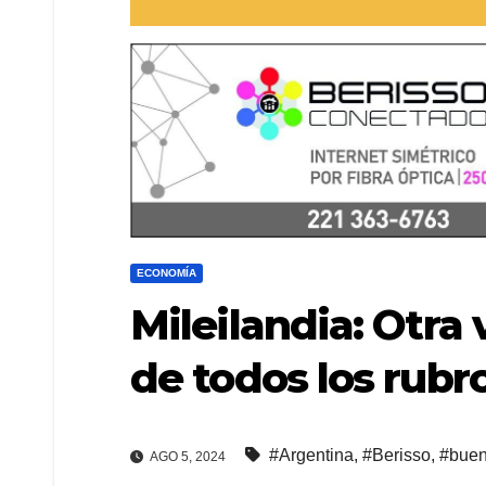
ECONOMÍA
Mileilandia: Otra
de todos los rubr
#Argentina
,
#Berisso
,
#buen
AGO 5, 2024