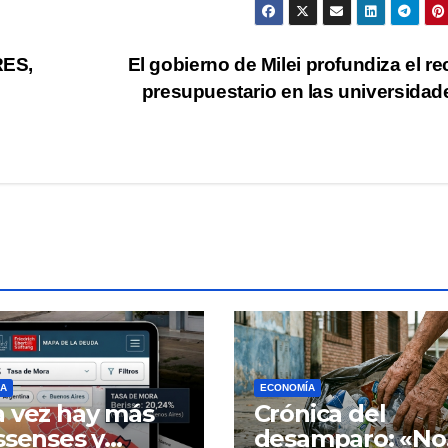
RES,
El gobierno de Milei profundiza el re
presupuestario en las universida
A
ECONOMÍA
 vez hay más
Crónica del
ssenses y
desamparo: «No