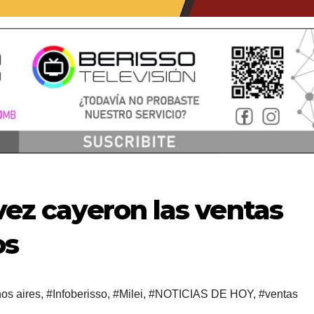
 vez cayeron las ventas
os
os aires
,
#Infoberisso
,
#Milei
,
#NOTICIAS DE HOY
,
#ventas