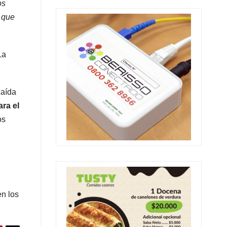
os
o que
La
caída
ara el
os
en los