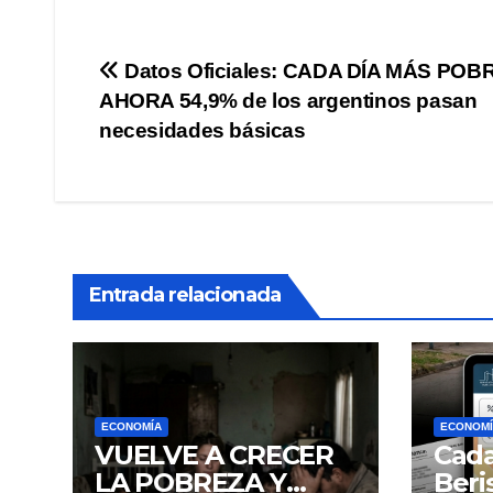
Navegación
Datos Oficiales: CADA DÍA MÁS POB
AHORA 54,9% de los argentinos pasan
de
necesidades básicas
entradas
Entrada relacionada
ECONOMÍA
ECONOMÍ
VUELVE A CRECER
Cada
LA POBREZA Y
Beri