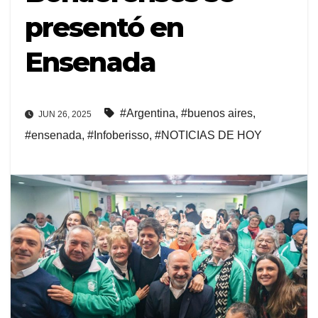
presentó en
Ensenada
#Argentina
,
#buenos aires
,
JUN 26, 2025
#ensenada
,
#Infoberisso
,
#NOTICIAS DE HOY