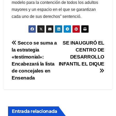
modelo para la contención de todos los adultos
mayores y un espacio en el que se garantizan
cada uno de sus derechos” sentenció.
Navegación
Secco se suma a
SE INAUGURÓ EL
la estrategia
CENTRO DE
de
«testimonial»:
DESARROLLO
entradas
Encabezará la lista
INFANTIL EL DIQUE
de concejales en
Ensenada
Entrada relacionada