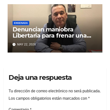
ENSENADA
Denuncian maniobra
Libertaria para frenar una
obra que beneficia a los
MAY 22, 2026
puntalarenses
Deja una respuesta
Tu dirección de correo electrónico no será publicada.
Los campos obligatorios están marcados con
*
Comentario
*