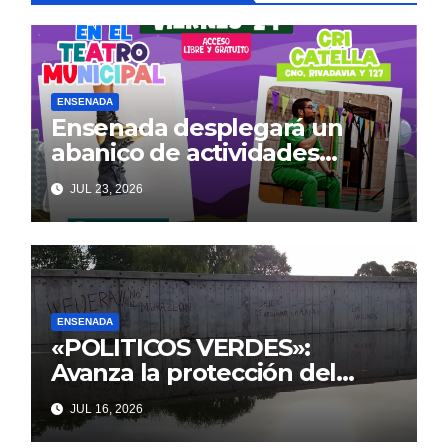
ENSENADA
Ensenada desplegará un
abanico de actividades
culturales y recreativas
JUL 23, 2026
gratuitas para disfrutar en
familia este fin de semana
ENSENADA
«POLITICOS VERDES»:
Avanza la protección del
Paseo Costero de Punta Lara
JUL 16, 2026
frente a intentos de parálisis
con trasfondo político