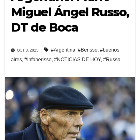
Miguel Ángel Russo,
DT de Boca
#Argentina
,
#Berisso
,
#buenos
OCT 8, 2025
aires
,
#Infoberisso
,
#NOTICIAS DE HOY
,
#Russo