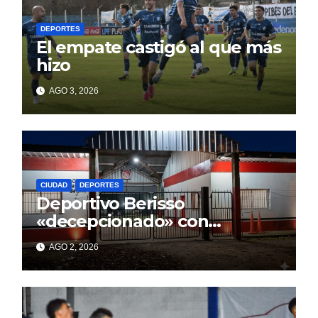
DEPORTES
El empate castigó al que más
hizo
AGO 3, 2026
CIUDAD
DEPORTES
Deportivo Berisso
«decepcionado» con
Cagliardi y sus promesas
AGO 2, 2026
incumplidas