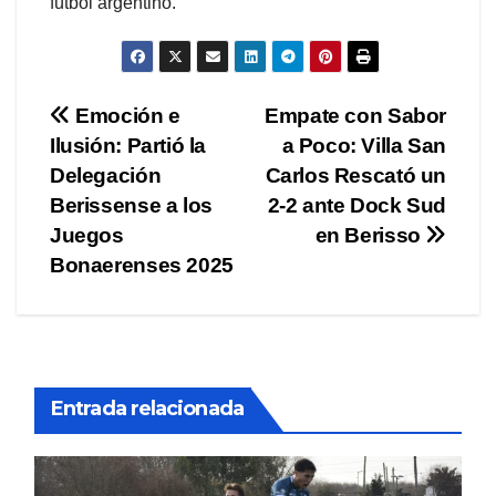
fútbol argentino.
Navegación
Emoción e
Empate con Sabor
Ilusión: Partió la
a Poco: Villa San
de
Delegación
Carlos Rescató un
entradas
Berissense a los
2-2 ante Dock Sud
Juegos
en Berisso
Bonaerenses 2025
Entrada relacionada