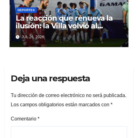
DEPORTES
La reacción que renueva la
ilusión: la Villa volvió al
triunfo con fútbol y
JUL 26, 2026
personalidad
Deja una respuesta
Tu dirección de correo electrónico no será publicada.
Los campos obligatorios están marcados con
*
Comentario
*