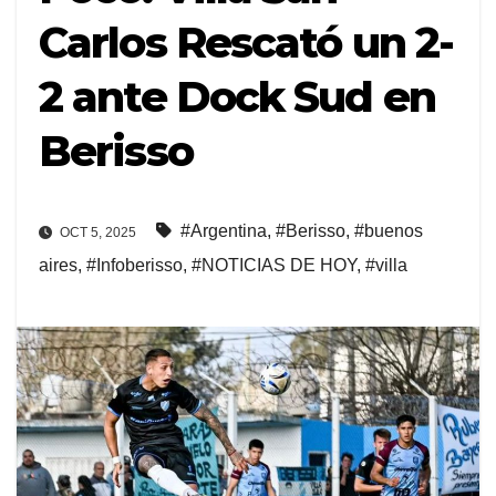
Carlos Rescató un 2-
2 ante Dock Sud en
Berisso
#Argentina
,
#Berisso
,
#buenos
OCT 5, 2025
aires
,
#Infoberisso
,
#NOTICIAS DE HOY
,
#villa