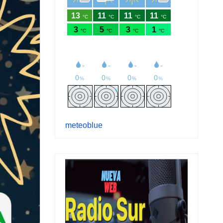
meteoblue