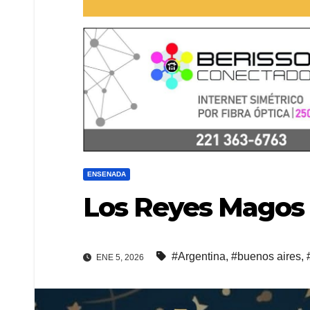
ENSENADA
Los Reyes Magos 
#Argentina
,
#buenos aires
,
ENE 5, 2026