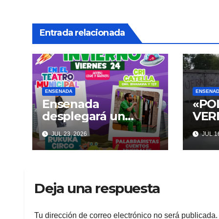
entradas
Entrada relacionada
ENSENADA
ENSENA
Ensenada
«PO
desplegará un
VERD
abanico de
prot
JUL 23, 2026
JUL 16
actividades
Pase
culturales y
Punt
recreativas
inte
gratuitas para
con 
Deja una respuesta
disfrutar en familia
polí
este fin de semana
Tu dirección de correo electrónico no será publicada.