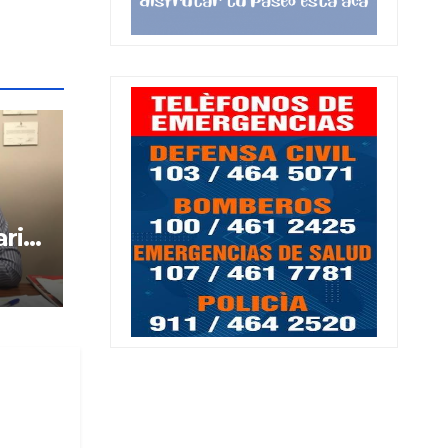
aria
cia
ses