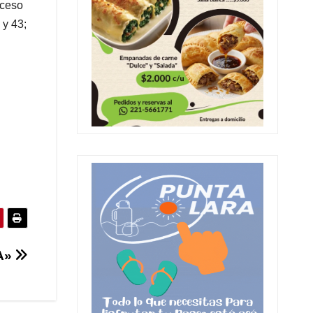
cceso
 y 43;
A»