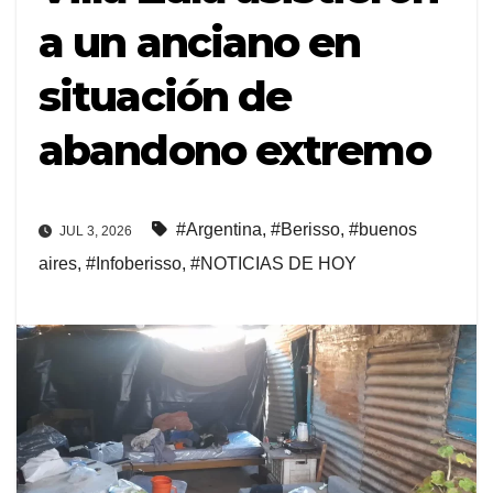
a un anciano en
situación de
abandono extremo
#Argentina
,
#Berisso
,
#buenos
JUL 3, 2026
aires
,
#Infoberisso
,
#NOTICIAS DE HOY