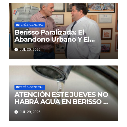
INTERÉS GENERAL
Berisso Paralizada: El
Abandono Urbano Y El
Despilfarro Político Repiten
JUL 30, 2026
Una Vieja Historia De
Ineficiencia
INTERÉS GENERAL
ATENCIÓN ESTE JUEVES NO
HABRÁ AGUA EN BERISSO NI
ENSENADA
JUL 29, 2026