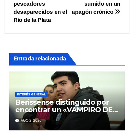
pescadores
sumido en un
desaparecidos en el
apagón crónico
Río de la Plata
Entrada relacionada
INTERÉS GENERAL
Berissense distinguido por
encontrar un «VAMPIRO DE
MAR»
AGO 2, 2026