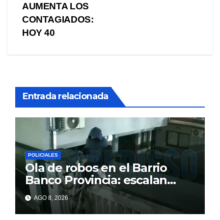
de
AUMENTA LOS
entradas
CONTAGIADOS:
HOY 40
Entrada relacionada
POLICIALES
Ola de robos en el Barrio
Banco Provincia: escalan
paredes en la noche y nadie
AGO 8, 2026
responde