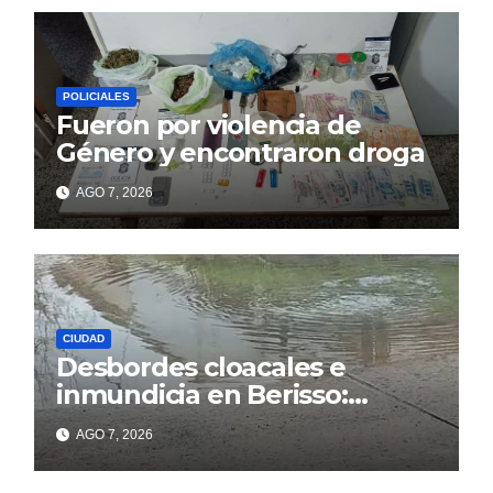
POLICIALES
Fueron por violencia de
Género y encontraron droga
AGO 7, 2026
CIUDAD
Desbordes cloacales e
inmundicia en Berisso:
colapso de la red en la calle
AGO 7, 2026
14