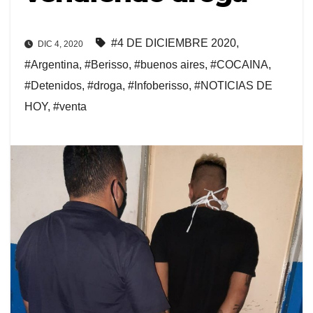
#4 DE DICIEMBRE 2020
,
DIC 4, 2020
#Argentina
,
#Berisso
,
#buenos aires
,
#COCAINA
,
#Detenidos
,
#droga
,
#Infoberisso
,
#NOTICIAS DE
HOY
,
#venta