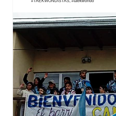
#TAEKWONDISTAS
,
#taekwondo