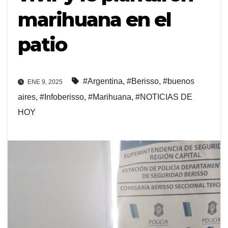
marihuana en el
patio
#Argentina
,
#Berisso
,
#buenos
ENE 9, 2025
aires
,
#Infoberisso
,
#Marihuana
,
#NOTICIAS DE
HOY