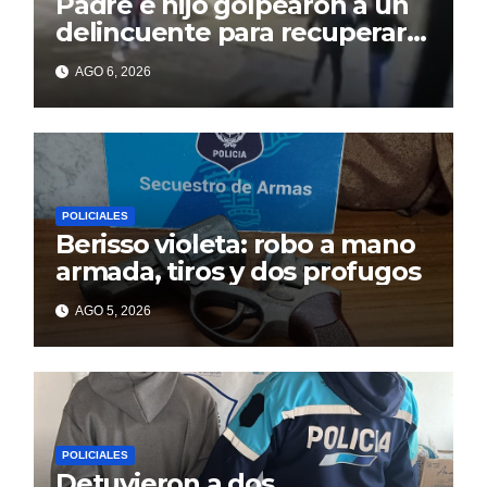
Padre e hijo golpearon a un
delincuente para recuperar
un celular robado en Berisso
AGO 6, 2026
POLICIALES
Berisso violeta: robo a mano
armada, tiros y dos profugos
AGO 5, 2026
POLICIALES
Detuvieron a dos