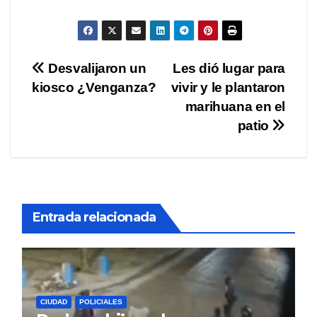
Navegación
Desvalijaron un
Les dió lugar para
kiosco ¿Venganza?
vivir y le plantaron
de
marihuana en el
entradas
patio
Entrada relacionada
CIUDAD
POLICIALES