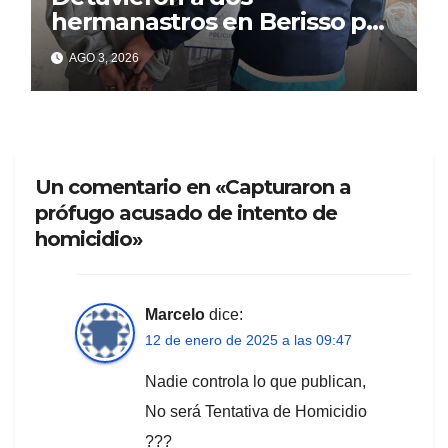
hermanastros en Berisso por
matar a puñaladas a un
AGO 3, 2026
tatuador
Un comentario en «Capturaron a
prófugo acusado de intento de
homicidio»
Marcelo
dice:
12 de enero de 2025 a las 09:47
Nadie controla lo que publican,
No será Tentativa de Homicidio
???