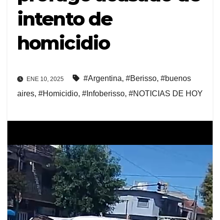
intento de
homicidio
#Argentina
,
#Berisso
,
#buenos
ENE 10, 2025
aires
,
#Homicidio
,
#Infoberisso
,
#NOTICIAS DE HOY