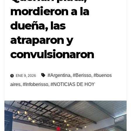
mordieron a la
dueña, las
atraparon y
convulsionaron
#Argentina
,
#Berisso
,
#buenos
ENE 9, 2026
aires
,
#Infoberisso
,
#NOTICIAS DE HOY