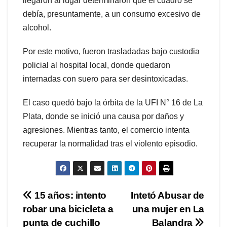
llegaron al lugar determinaron que el cuadro se
debía, presuntamente, a un consumo excesivo de
alcohol.
Por este motivo, fueron trasladadas bajo custodia
policial al hospital local, donde quedaron
internadas con suero para ser desintoxicadas.
El caso quedó bajo la órbita de la UFI N° 16 de La
Plata, donde se inició una causa por daños y
agresiones. Mientras tanto, el comercio intenta
recuperar la normalidad tras el violento episodio.
Navegación
15 años: intento
Intetó Abusar de
robar una bicicleta a
una mujer en La
de
punta de cuchillo
Balandra