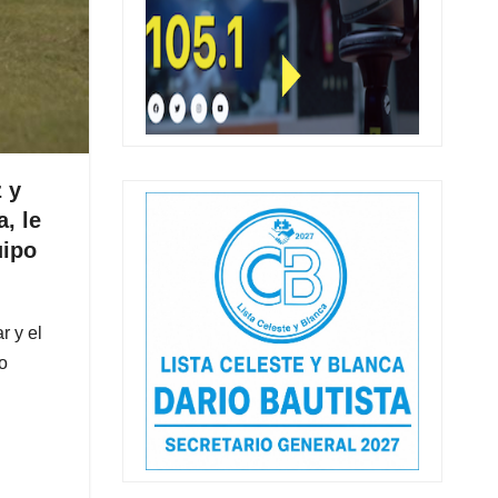
z y
, le
uipo
r y el
o