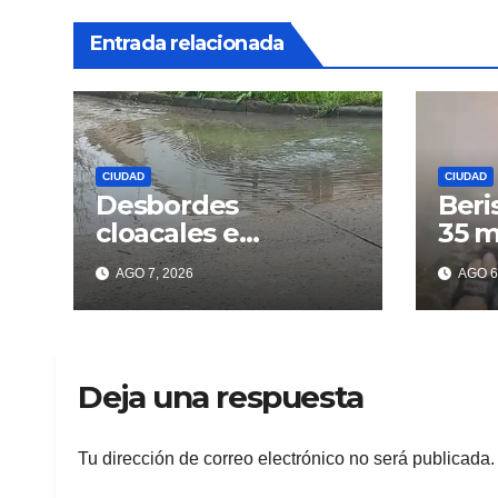
Entrada relacionada
CIUDAD
CIUDAD
Desbordes
Beri
cloacales e
35 m
inmundicia en
lluv
AGO 7, 2026
AGO 6
Berisso: colapso de
los 
la red en la calle 14
Deja una respuesta
Tu dirección de correo electrónico no será publicada.