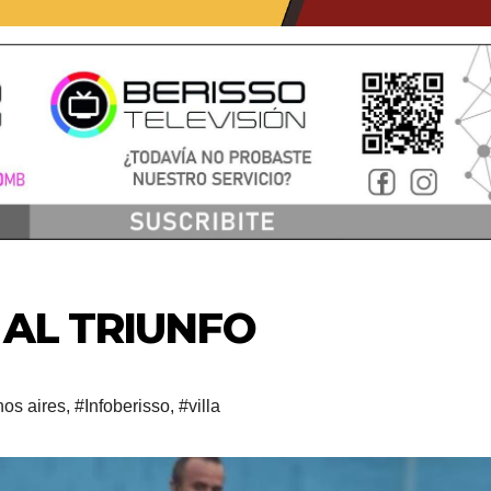
 AL TRIUNFO
os aires
,
#Infoberisso
,
#villa