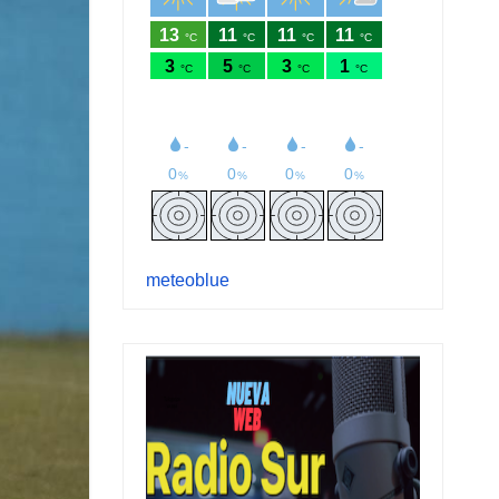
meteoblue