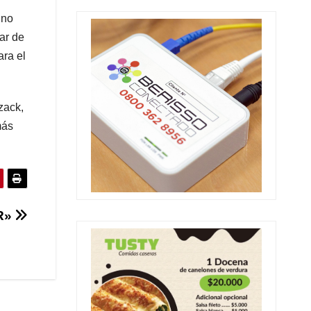
 no
ar de
ara el
zack,
más
R»