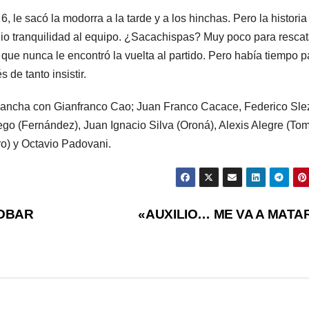
, le sacó la modorra a la tarde y a los hinchas. Pero la historia
 dio tranquilidad al equipo. ¿Sacachispas? Muy poco para rescat
que nunca le encontró la vuelta al partido. Pero había tiempo p
de tanto insistir.
 cancha con
Gianfranco Cao; Juan Franco Cacace, Federico Sle
ego (Fernández), Juan Ignacio Silva (Oroná), Alexis Alegre (To
o) y Octavio Padovani.
ROBAR
«AUXILIO… ME VA A MATA