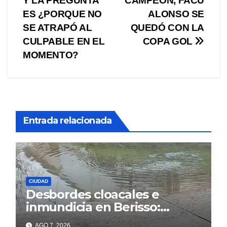
entradas
Y LA PREGUNTA
CAMPEÓN, FACU
ES ¿PORQUE NO
ALONSO SE
SE ATRAPÓ AL
QUEDÓ CON LA
CULPABLE EN EL
COPA GOL
MOMENTO?
Entrada relacionada
CIUDAD
Desbordes cloacales e
inmundicia en Berisso:
colapso de la red en la calle
AGO 7, 2026