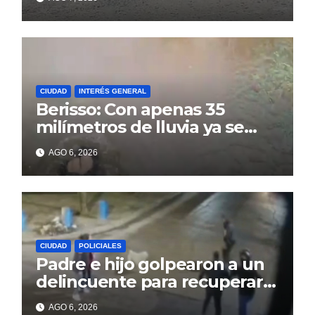
14
CIUDAD
INTERÉS GENERAL
Berisso: Con apenas 35
milímetros de lluvia ya se
sienten los problemas
AGO 6, 2026
CIUDAD
POLICIALES
Padre e hijo golpearon a un
delincuente para recuperar
un celular robado en Berisso
AGO 6, 2026