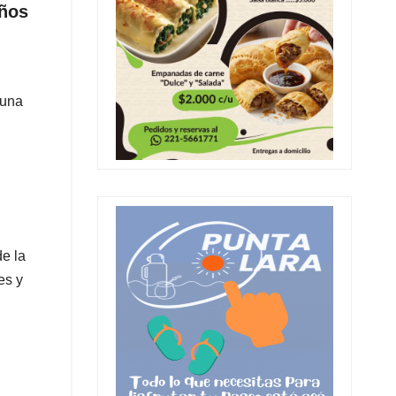
años
 una
de la
es y