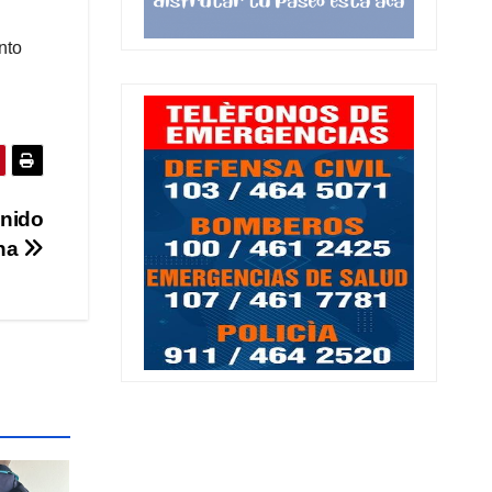
nto
enido
cha